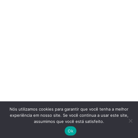
Manutenção de Veículos
Planejamento
Segurança no Trânsito
Seguro de Veículos
Tecnologia Automotiva
Institucional
Política de Privacidade
Termos de Uso
Transparência
Nós utilizamos cookies para garantir que você tenha a melhor
Fale Conosco
experiência em nosso site. Se você continua a usar este site,
assumimos que você está satisfeito.
Sobre Nós
Ok
© 2025 Renda Elite. Todos os direitos reservados.